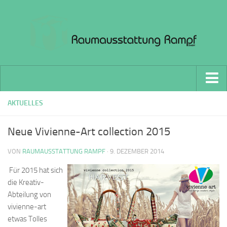
Home
AKTUELLES
Wohnbereich
Neue Vivienne-Art collection 2015
Vorhänge und Gardinen
VON
RAUMAUSSTATTUNG RAMPF
· 9. DEZEMBER 2014
Boden-Beläge
Für 2015 hat sich
Gewerbe & Büro
die Kreativ-
Facility Management
Abteilung von
vivienne-art
Architekten und Bauherren
etwas Tolles