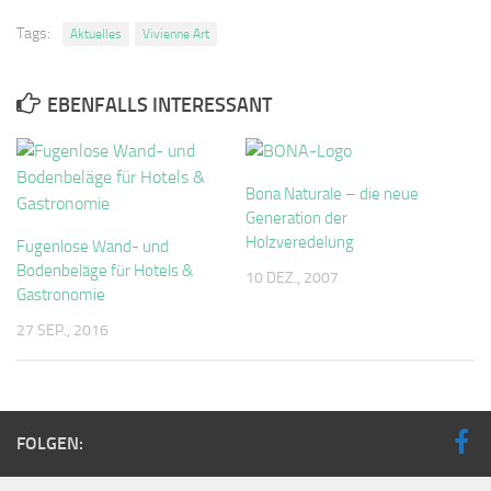
Tags:
Aktuelles
Vivienne Art
EBENFALLS INTERESSANT
Bona Naturale – die neue
Generation der
Holzveredelung
Fugenlose Wand- und
Bodenbeläge für Hotels &
10 DEZ., 2007
Gastronomie
27 SEP., 2016
FOLGEN: