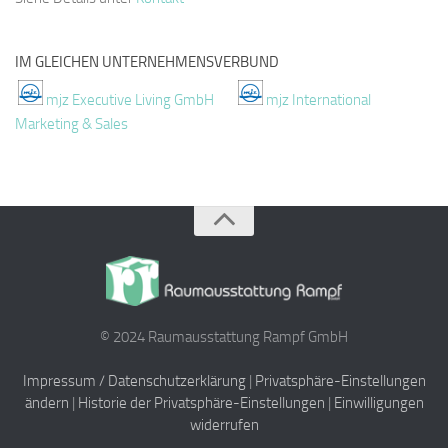
IM GLEICHEN UNTERNEHMENSVERBUND
mjz Executive Living GmbH
mjz International
Marketing & Sales
© 2024 Raumausstattung Rampf GmbH
Impressum / Datenschutzerklärung
|
Privatsphäre-Einstellungen
ändern
|
Historie der Privatsphäre-Einstellungen
|
Einwilligungen
widerrufen