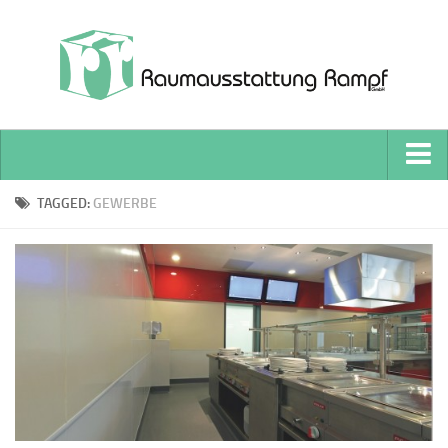
Home
TAGGED:
GEWERBE
Wohnbereich
Vorhänge und Gardinen
Boden-Beläge
Gewerbe & Büro
Facility Management
Architekten und Bauherren