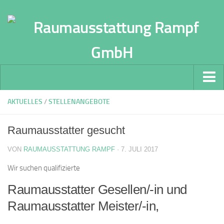
Home
AKTUELLES
/
STELLENANGEBOTE
Wohnbereich
Raumausstatter gesucht
Vorhänge und Gardinen
VON
RAUMAUSSTATTUNG RAMPF
· 7. JULI 2017
Boden-Beläge
Wir suchen qualifizierte
Gewerbe & Büro
Raumausstatter Gesellen/-in und
Facility Management
Raumausstatter Meister/-in,
Architekten und Bauherren