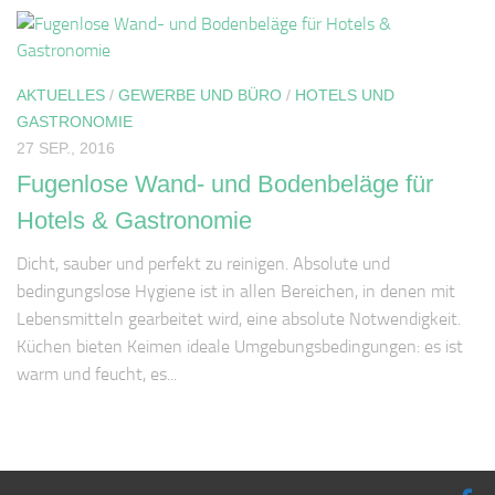
AKTUELLES
/
GEWERBE UND BÜRO
/
HOTELS UND
GASTRONOMIE
27 SEP., 2016
Fugenlose Wand- und Bodenbeläge für
Hotels & Gastronomie
Dicht, sauber und perfekt zu reinigen. Absolute und
bedingungslose Hygiene ist in allen Bereichen, in denen mit
Lebensmitteln gearbeitet wird, eine absolute Notwendigkeit.
Küchen bieten Keimen ideale Umgebungsbedingungen: es ist
warm und feucht, es...