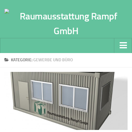
Home
KATEGORIE:
GEWERBE UND BÜRO
Wohnbereich
Vorhänge und Gardinen
Boden-Beläge
Gewerbe & Büro
Facility Management
Architekten und Bauherren