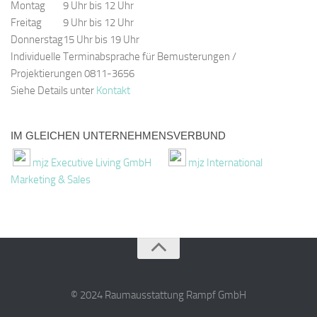
Montag
9 Uhr bis 12 Uhr
Freitag
9 Uhr bis 12 Uhr
Donnerstag
15 Uhr bis 19 Uhr
Individuelle Terminabsprache für Bemusterungen /
Projektierungen 0811-3656
Siehe Details unter
Kontakt
IM GLEICHEN UNTERNEHMENSVERBUND
mjz Executive Living GmbH
mjz International
Marketing & Sales
© 2024 Raumausstattung Rampf GmbH